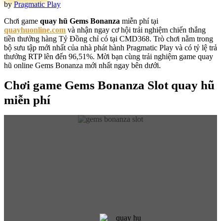
by
Pragmatic Play
Chơi game
quay hũ Gems Bonanza
miễn phí tại
quayhuonline.com
và nhận ngay cơ hội trải nghiệm chiến thắng
tiền thưởng hàng Tỷ Đồng chỉ có tại CMD368. Trò chơi nằm trong
bộ sưu tập mới nhất của nhà phát hành Pragmatic Play và có tỷ lệ trả
thưởng RTP lên đến 96,51%. Mời bạn cùng trải nghiệm game quay
hũ online Gems Bonanza mới nhất ngay bên dưới.
Chơi game Gems Bonanza Slot quay hũ
miễn phí