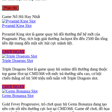
Game Nổ Hũ Hay Nhất
Pyramid King Slot
Pyramid King slot là game quay hũ đổi thưởng thế hệ mới của
Pragmatic Play, tích hợp giải thưởng Jackpot lên đến 2500 lần tổng
tiền đặt mang đến một sức hút cực mãnh liệt.
CHƠI NGAY
Triple Dragons Slot
Triple Dragons Slot là game quay hũ online đổi thưởng đang thuộc
top game Hot tại CMD368 với mức trả thưởng siêu cao, cơ hội
chiến thắng nổ hũ 500 triệu mỗi tuần với Triple Dragons slot.
CHƠI NGAY
Gems Bonanza Slot
Gold Fever Progressive, trò chơi quay hũ Gems Bonanza đang tạo
nên cơn sốt tiền thưởng cực hot tại CMD368. Game dễ chơi, đồ họa