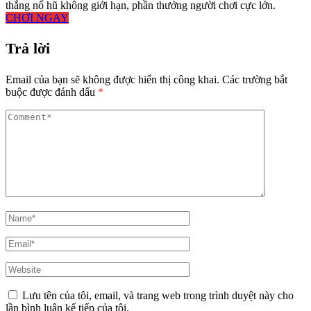
thắng nổ hũ không giới hạn, phần thưởng người chơi cực lớn.
CHƠI NGAY
Trả lời
Email của bạn sẽ không được hiển thị công khai.
Các trường bắt
buộc được đánh dấu
*
Lưu tên của tôi, email, và trang web trong trình duyệt này cho
lần bình luận kế tiếp của tôi.