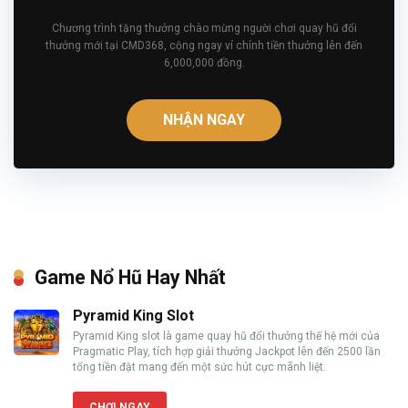
Chương trình tặng thưởng chào mừng người chơi quay hũ đổi
thưởng mới tại CMD368, cộng ngay ví chính tiền thưởng lên đến
6,000,000 đồng.
NHẬN NGAY
Game Nổ Hũ Hay Nhất
Pyramid King Slot
Pyramid King slot là game quay hũ đổi thưởng thế hệ mới của
Pragmatic Play, tích hợp giải thưởng Jackpot lên đến 2500 lần
tổng tiền đặt mang đến một sức hút cực mãnh liệt.
CHƠI NGAY