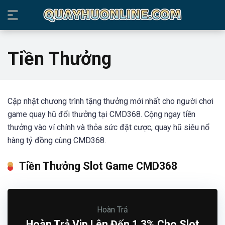
Tiền Thưởng
Cập nhật chương trình tặng thưởng mới nhất cho người chơi
game quay hũ đổi thưởng tại CMD368. Cộng ngay tiền
thưởng vào ví chính và thỏa sức đặt cược, quay hũ siêu nổ
hàng tỷ đồng cùng CMD368.
Tiền Thưởng Slot Game CMD368
Hoàn Trả
Hoàn Trả Vip Lên Đến 1.3% Cho Slot