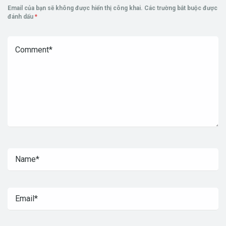
Email của bạn sẽ không được hiển thị công khai.
Các trường bắt buộc được
đánh dấu
*