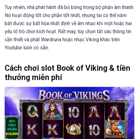
Tuy nhiên, nhà phát hành đã bỏ bóng trong bộ phận âm thanh.
Nó hoạt động tốt cho phần tốt nhất, nhưng tai có thể nắm
bắt được sự bất hòa nhất định về âm nhạc khi một hoặc hai
yếu tố trò chơi kích hoạt. Rất may, tùy chọn tắt các thông tin
cần thiết và phát Wardruna hoặc nhạc Viking khác trên
Youtube luôn có sẵn.
Cách chơi slot Book of Viking & tiền
thưởng miễn phí