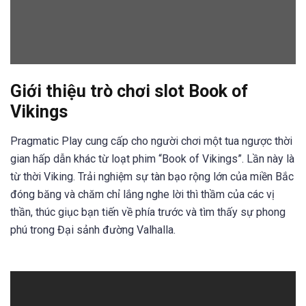
Giới thiệu trò chơi slot Book of
Vikings
Pragmatic Play cung cấp cho người chơi một tua ngược thời
gian hấp dẫn khác từ loạt phim “Book of Vikings”. Lần này là
từ thời Viking. Trải nghiệm sự tàn bạo rộng lớn của miền Bắc
đóng băng và chăm chỉ lắng nghe lời thì thầm của các vị
thần, thúc giục bạn tiến về phía trước và tìm thấy sự phong
phú trong Đại sảnh đường Valhalla.