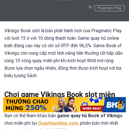
by
Pragmatic Play
Vikings Book slot là bản phát hành mới của Pragmatic Play
với lưới 15 ô với 10 dòng thanh toán. Game quay hũ online
biến động cao này có chỉ số RTP đến 96,5%. Game Book of
Vikings còn cung cấp một tính năng tiền thưởng rất hấp dẫn
cùng 10 vòng quay miễn phí khi kích hoạt Wild mở rộng
được lựa chọn ngẫu nhiên, đồng thời được kích hoạt với ba
biểu tượng Sách.
Chơi game Vikings Book slot miễn
phí
Bạn có thể tham khảo bản
game quay hũ Book of Vikings
chơi miễn phí tại
Quayhuonline.com
, phiên bản mới nhất