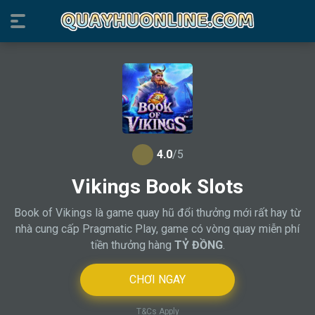
4.0
/5
Vikings Book Slots
Book of Vikings là game quay hũ đổi thưởng mới rất hay từ
nhà cung cấp Pragmatic Play, game có vòng quay miễn phí
tiền thưởng hàng
TỶ ĐỒNG
.
CHƠI NGAY
T&Cs Apply