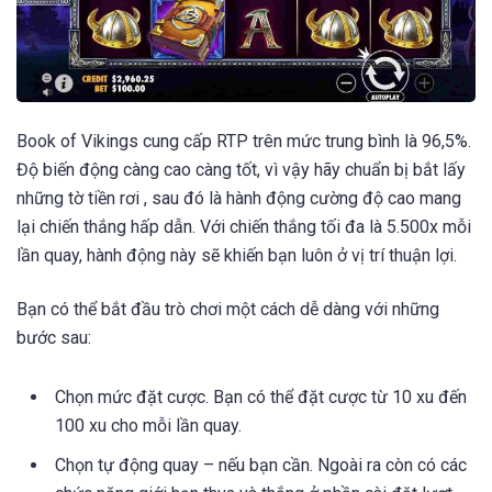
Book of Vikings cung cấp RTP trên mức trung bình là 96,5%.
Độ biến động càng cao càng tốt, vì vậy hãy chuẩn bị bắt lấy
những tờ tiền rơi , sau đó là hành động cường độ cao mang
lại chiến thắng hấp dẫn. Với chiến thắng tối đa là 5.500x mỗi
lần quay, hành động này sẽ khiến bạn luôn ở vị trí thuận lợi.
Bạn có thể bắt đầu trò chơi một cách dễ dàng với những
bước sau:
Chọn mức đặt cược. Bạn có thể đặt cược từ 10 xu đến
100 xu cho mỗi lần quay.
Chọn tự động quay – nếu bạn cần. Ngoài ra còn có các