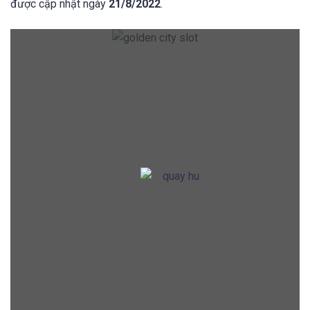
được cập nhật ngày
21/8/2022
.