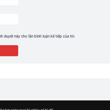
nh duyệt này cho lần bình luận kế tiếp của tôi.
ổng hợp game quay hũ online, nổ hũ đổi