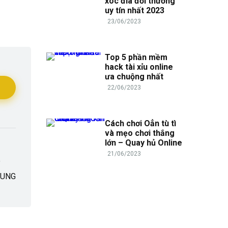
xóc đĩa đổi thưởng
uy tín nhất 2023
23/06/2023
Top 5 phần mềm
hack tài xỉu online
ưa chuộng nhất
22/06/2023
Cách chơi Oẳn tù tì
và mẹo chơi thắng
lớn – Quay hủ Online
8
21/06/2023
HUNG