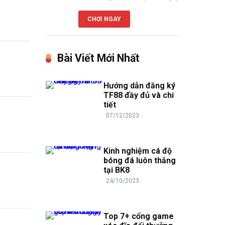
CHƠI NGAY
Bài Viết Mới Nhất
Hướng dẫn đăng ký
TF88 đầy đủ và chi
tiết
07/12/2023
Kinh nghiệm cá độ
bóng đá luôn thắng
tại BK8
24/10/2023
Top 7+ cổng game