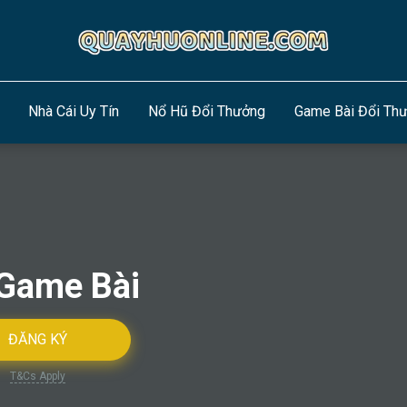
Nhà Cái Uy Tín
Nổ Hũ Đổi Thưởng
Game Bài Đổi Th
Game Bài
ĐĂNG KÝ
T&Cs Apply