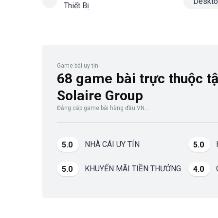
Deskt
Thiết Bị
Game bài uy tín
68 game bài trực thuộc t
Solaire Group
Đẳng cấp game bài hàng đầu VN...
NHÀ CÁI UY TÍN
5.0
5.0
KHUYẾN MÃI TIỀN THƯỞNG
5.0
4.0