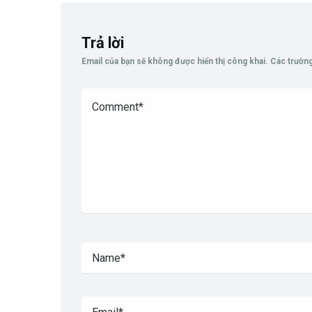
Trả lời
Email của bạn sẽ không được hiển thị công khai.
Các trườn