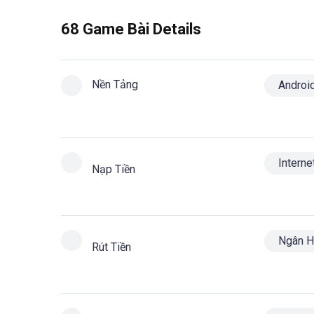
68 Game Bài Details
Nền Tảng
Androi
Interne
Nạp Tiền
Ngân H
Rút Tiền