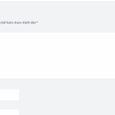
g bắt buộc được đánh dấu
*