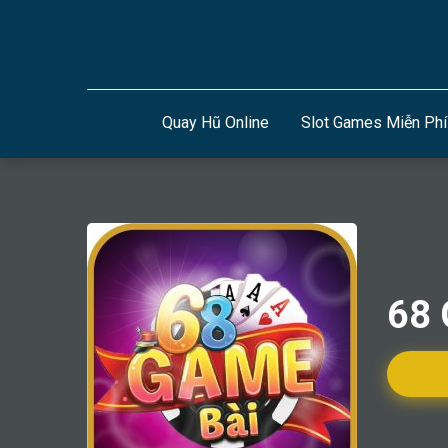
Quay Hũ Online
Slot Games Miễn Phí
68 