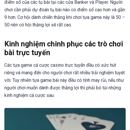
điểm số của các tụ bài tại các cửa Banker và Player. Người
chơi cần phải dự đoán tụ bài nào có điểm số cao hơn và gần
9 hơn. Cơ hội dành chiến thắng khi chơi tựa game này là 50 –
50 nên có hội thắng lợi sẽ rất cao.
Kinh nghiệm chinh phục các trò chơi
bài trực tuyến
Các tựa game cá cược casino trực tuyến đều có sức hút
riêng và mang đến cho người chơi rất nhiều trải nghiệm tuyệt
vời. Tuy nhiên tựa game bài này đều có tính may rủi, nếu như
người chơi muốn dành được thắng lợi thì phải bỏ túi những
kinh nghiệm cá cược sau: