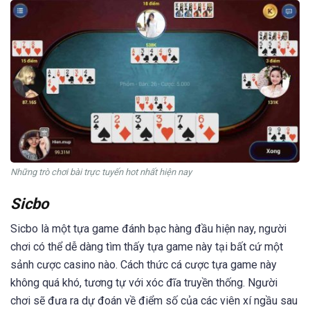
Những trò chơi bài trực tuyến hot nhất hiện nay
Sicbo
Sicbo là một tựa game đánh bạc hàng đầu hiện nay, người
chơi có thể dễ dàng tìm thấy tựa game này tại bất cứ một
sảnh cược casino nào. Cách thức cá cược tựa game này
không quá khó, tương tự với xóc đĩa truyền thống. Người
chơi sẽ đưa ra dự đoán về điểm số của các viên xí ngầu sau