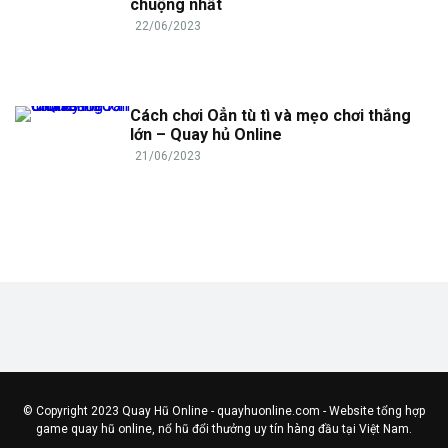
chuộng nhất
22/06/2023
Cách chơi Oẳn tù tì và mẹo chơi thắng
lớn – Quay hủ Online
21/06/2023
© Copyright 2023 Quay Hũ Online - quayhuonline.com - Website tổng hợp
game quay hũ online, nổ hũ đổi thưởng uy tín hàng đầu tại Việt Nam.