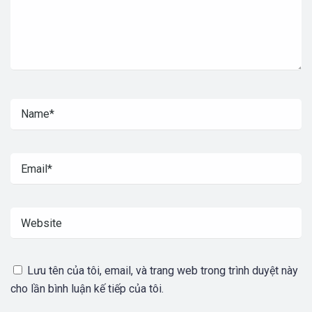
Lưu tên của tôi, email, và trang web trong trình duyệt này
cho lần bình luận kế tiếp của tôi.