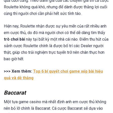
quả cuối cùng. Theo đánh giá của các chuyên gia thì cá cược
Roulette không quá khó, nhưng để dành được thắng lợi cuối
cùng thì người chơi cần phải hết sức tỉnh táo.
Hiện nay, Roulette nhận được sự yêu mến của rất nhiều anh
em cược thủ, do đó mà người chơi có thể dễ dàng tìm thấy
trò chơi bài
này tại bất kỳ một nhà cái nào. Điểm thu hút của
sảnh cược Roulette chính là được bố trí các Dealer người
thật, giúp cho trải nghiệm trực tuyến trở nên chân thực hơn
bao giờ hết.
>>> Xem thêm:
Top 6 bí quyết chơi game xếp bài hiệu
quả và dễ thắng
Baccarat
Một tựa game casino mà nhất định anh em cược thủ không
nên bỏ lỡ chính là Baccarat. Cá cược Baccarat sẽ dựa vào