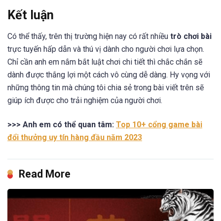
Kết luận
Có thể thấy, trên thị trường hiện nay có rất nhiều
trò chơi bài
trực tuyến hấp dẫn và thú vị dành cho người chơi lựa chọn.
Chỉ cần anh em nắm bắt luật chơi chi tiết thì chắc chắn sẽ
dành được thắng lợi một cách vô cùng dễ dàng. Hy vọng với
những thông tin mà chúng tôi chia sẻ trong bài viết trên sẽ
giúp ích được cho trải nghiệm của người chơi.
>>> Anh em có thể quan tâm:
Top 10+ cổng game bài
đổi thưởng uy tín hàng đầu năm 2023
Read More