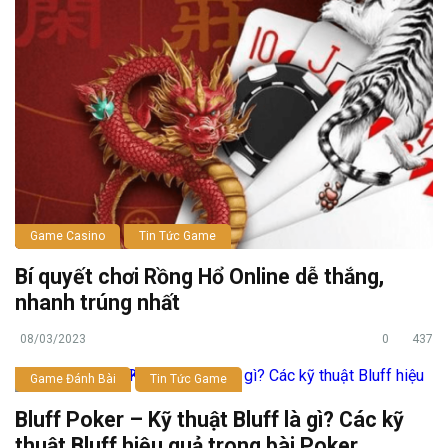
Game Casino
Tin Tức Game
Bí quyết chơi Rồng Hổ Online dễ thắng,
nhanh trúng nhất
08/03/2023
0
437
Game Đánh Bài
Tin Tức Game
Bluff Poker – Kỹ thuật Bluff là gì? Các kỹ
thuật Bluff hiệu quả trong bài Poker