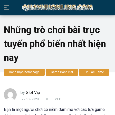
Những trò chơi bài trực
tuyến phổ biến nhất hiện
nay
Danh mục homepage
Game Đánh Bài
Tin Tức Game
by
Slot Vip
22/02/2023
0
2111
Bạn là một người chơi có niềm đam mê với các tựa game